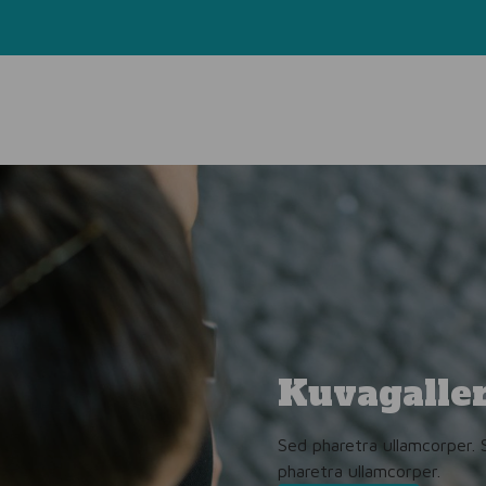
Kuvagaller
Sed pharetra ullamcorper. 
pharetra ullamcorper.