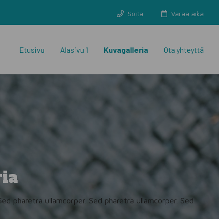
Soita
Varaa aika
Etusivu
Alasivu 1
Kuvagalleria
Ota yhteyttä
ia
Sed pharetra ullamcorper. Sed pharetra ullamcorper. Sed