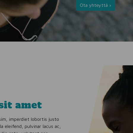
Ota yhteyttä ›
sit amet
m, imperdiet lobortis justo
a eleifend, pulvinar lacus ac,