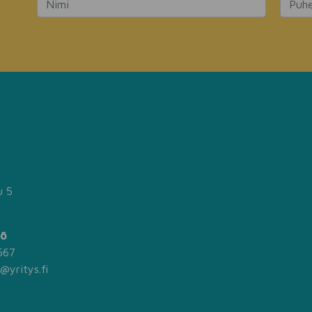
u 5
lö
567
@yritys.fi