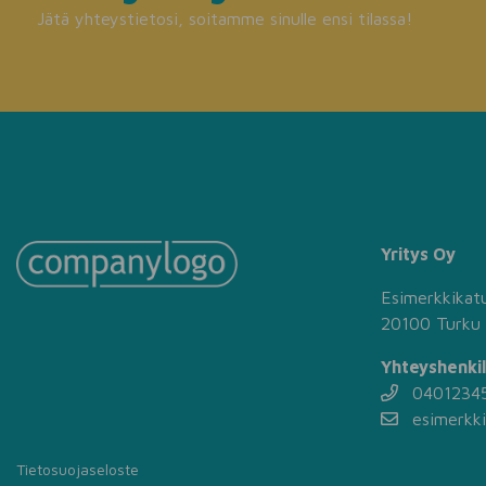
Jätä yhteystietosi, soitamme sinulle ensi tilassa!
Yritys Oy
Esimerkkikat
20100 Turku
Yhteyshenki
0401234
esimerkki
Tietosuojaseloste