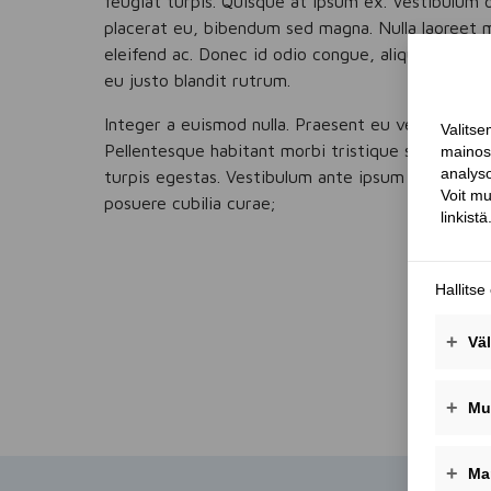
feugiat turpis. Quisque at ipsum ex. Vestibulum 
placerat eu, bibendum sed magna. Nulla laoreet me
eleifend ac. Donec id odio congue, aliquet odio ut,
eu justo blandit rutrum.
Integer a euismod nulla. Praesent eu velit eu erat
Pellentesque habitant morbi tristique senectus 
turpis egestas. Vestibulum ante ipsum primis in fa
posuere cubilia curae;