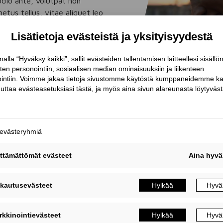
odio ante, volutpat non
tus tellus, vitae aliquet leo
 luctus ligula. In faucibus arcu
 luctus dignissim in at mauris.
et netus et malesuada fames ac
ucibus orci luctus et ultrices