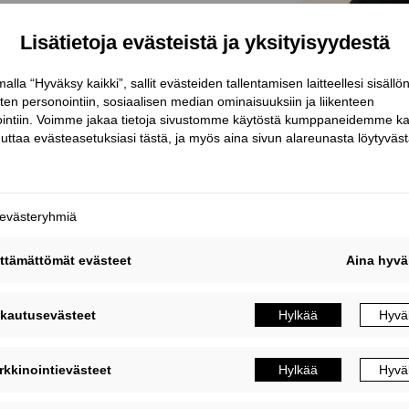
isquam est
ng elit. Donec urna nunc,
 at pretium ligula. Ut accumsan