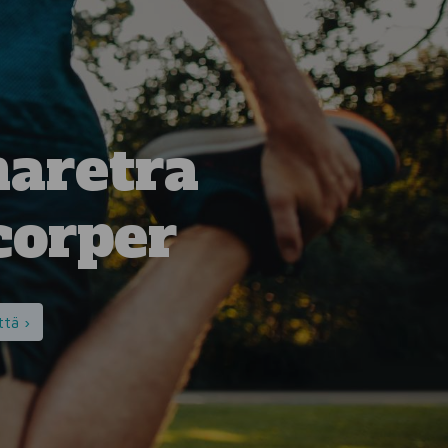
haretra
corper
tä ›