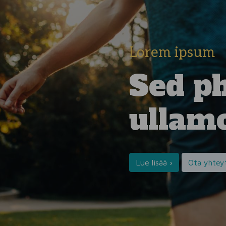
Lorem ipsum
Sed p
ullam
Lue lisää ›
Ota yhteyt