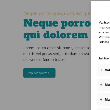
Neque porro quisquam est qui dolorem
Neque porro qu
qui dolorem
Lorem ipsum dolor sit amet, consectetur adipisci
mattis vel purus sed, interdum convallis leo. Duis
elit vel eleifend ultrices.
Ota yhteyttä ›