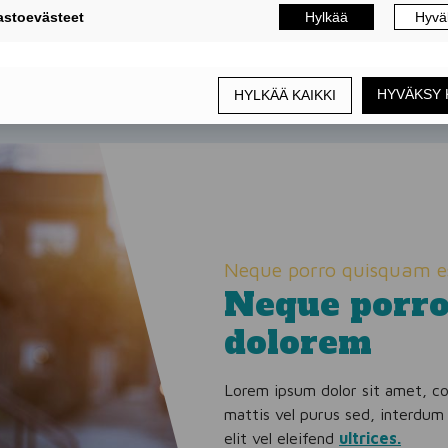
Neque porro quisquam e
Neque porro
dolorem
Lorem ipsum dolor sit amet, co
mattis vel purus sed, interdum 
elit vel eleifend
ultrices.