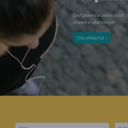
Sed pharetra ullamcorper. 
pharetra ullamcorper.
Ota yhteyttä ›