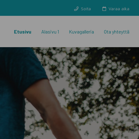
Soita
Varaa aika
Etusivu
Alasivu 1
Kuvagalleria
Ota yhteyttä